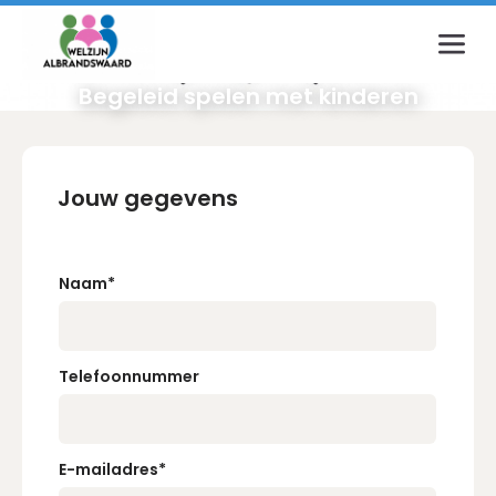
Inloggen
Begeleid spelen met kinderen
E-mailadres
Jouw gegevens
Wachtwoord
Naam
*
Login
Telefoonnummer
Wachtwoord vergeten?
E-mailadres
*