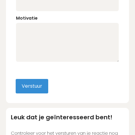
Nog geen account?
Schrijf je in binnen 2 minuten
Motivatie
Na het aanmaken van een account kan je
direct reageren
Account aanmaken
Verstuur
Leuk dat je geïnteresseerd bent!
Controleer voor het versturen van je reactie nog