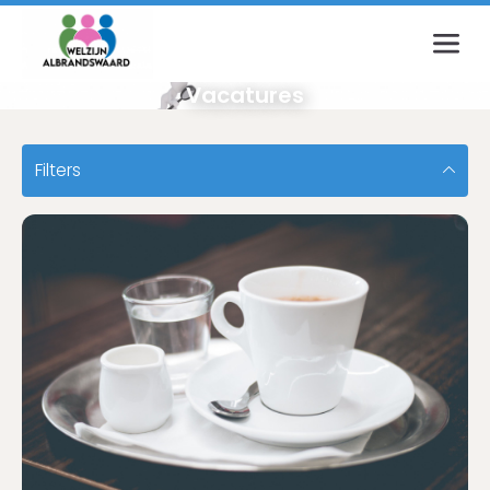
Inloggen
Vacatures
E-mailadres
Filters
Wachtwoord
Login
Wachtwoord vergeten?