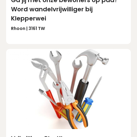
Ga jij met onze bewoners op pad?
Word wandelvrijwilliger bij
Klepperwei
Rhoon | 3161 TW