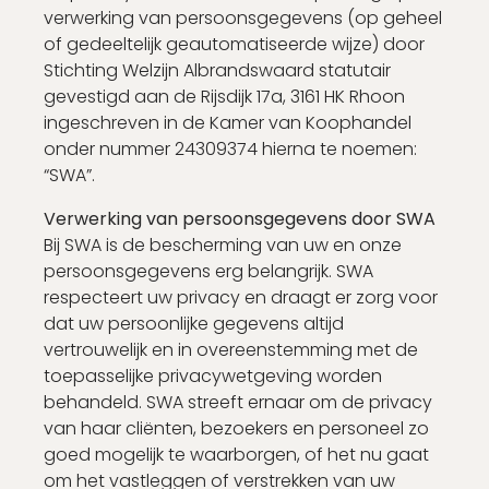
Nog geen account?
verwerking van persoonsgegevens (op geheel
of gedeeltelijk geautomatiseerde wijze) door
Schrijf je in binnen 2 minuten
Stichting Welzijn Albrandswaard statutair
gevestigd aan de Rijsdijk 17a, 3161 HK Rhoon
Na het aanmaken van een account kan je
ingeschreven in de Kamer van Koophandel
direct reageren
onder nummer 24309374 hierna te noemen:
“SWA”.
Account aanmaken
Verwerking van persoonsgegevens door SWA
Bij SWA is de bescherming van uw en onze
persoonsgegevens erg belangrijk. SWA
respecteert uw privacy en draagt er zorg voor
dat uw persoonlijke gegevens altijd
vertrouwelijk en in overeenstemming met de
toepasselijke privacywetgeving worden
behandeld. SWA streeft ernaar om de privacy
van haar cliënten, bezoekers en personeel zo
goed mogelijk te waarborgen, of het nu gaat
om het vastleggen of verstrekken van uw